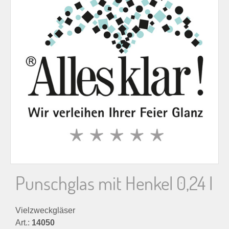
n
n
a
c
h
:
Punschglas mit Henkel 0,24 l
Vielzweckgläser
Art.:
14050