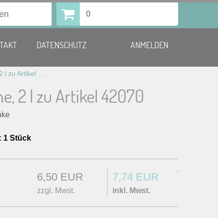
0
TAKT
DATENSCHUTZ
ANMELDEN
Pumpkanne, 2 l zu Artikel 42070
 2 l zu Artikel 42070
nke
:
1 Stück
*
6,50 EUR
7,74 EUR
zzgl. Mwst.
inkl. Mwst.