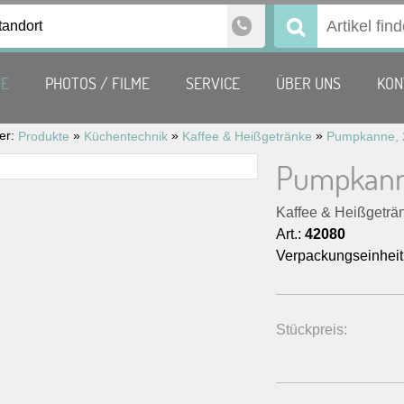
tandort
Suchen
nach:
TE
PHOTOS / FILME
SERVICE
ÜBER UNS
KON
ier:
»
»
»
Produkte
Küchentechnik
Kaffee & Heißgetränke
Pumpkanne,
Kaffee & Heißgeträ
Art.:
42080
Verpackungseinheit
Stückpreis: