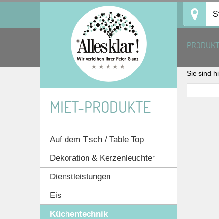
Skip
S
to
content
PRODUK
Sie sind h
MIET-PRODUKTE
Auf dem Tisch / Table Top
Dekoration & Kerzenleuchter
Dienstleistungen
Eis
Küchentechnik