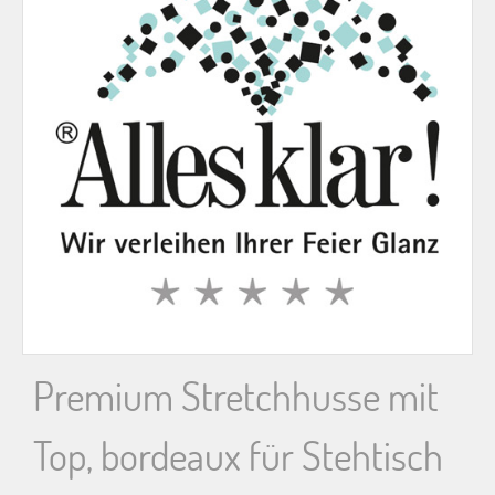
n
n
a
c
h
:
Premium Stretchhusse mit
Top, bordeaux für Stehtisch