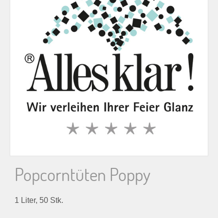
n
n
a
c
h
:
Popcorntüten Poppy
1 Liter, 50 Stk.