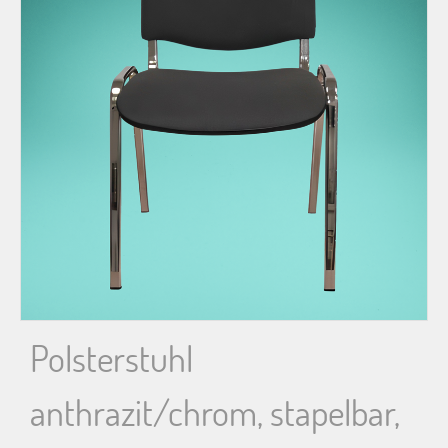
n
n
a
c
h
:
Polsterstuhl
anthrazit/chrom, stapelbar,