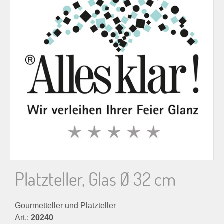
n
n
a
c
h
:
Platzteller, Glas Ø 32 cm
Gourmetteller und Platzteller
Art.:
20240