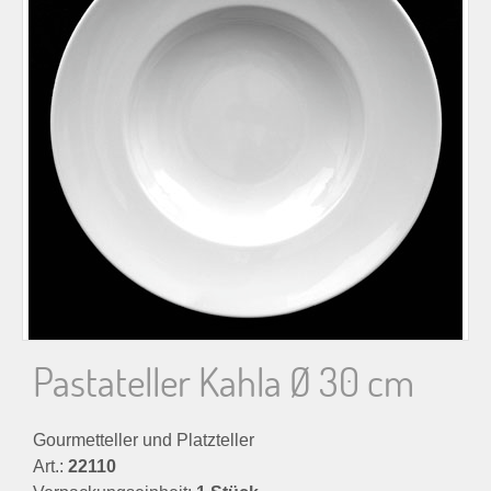
n
n
a
c
h
:
Pastateller Kahla Ø 30 cm
Gourmetteller und Platzteller
Art.:
22110