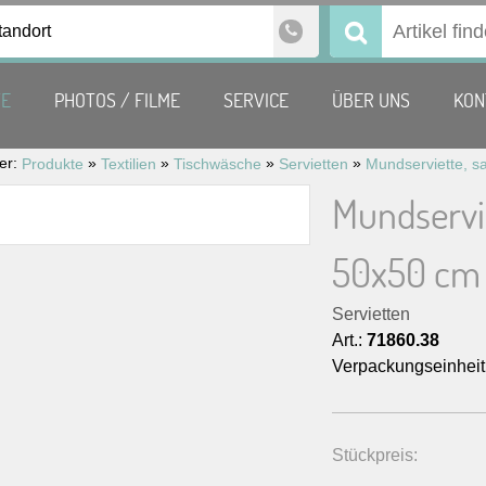
tandort
Suchen
nach:
TE
PHOTOS / FILME
SERVICE
ÜBER UNS
KON
ier:
»
»
»
»
Produkte
Textilien
Tischwäsche
Servietten
Mundservie
50x50 cm
Servietten
Art.:
71860.38
Verpackungseinheit
Stückpreis: