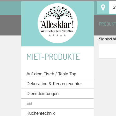
Skip
S
to
content
PRODUK
Sie sind h
MIET-PRODUKTE
Auf dem Tisch / Table Top
Dekoration & Kerzenleuchter
Dienstleistungen
Eis
Küchentechnik