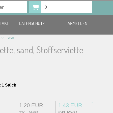
0
TAKT
DATENSCHUTZ
ANMELDEN
Mundserviette, sand, Stoffserviette 50×50 cm
tte, sand, Stoffserviette
:
1 Stück
*
1,20 EUR
1,43 EUR
zzgl. Mwst.
inkl. Mwst.