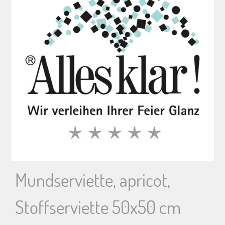
n
n
a
c
h
:
Mundserviette, apricot,
Stoffserviette 50x50 cm