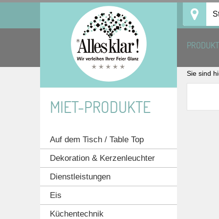
Skip
S
to
content
PRODUK
Sie sind h
MIET-PRODUKTE
Auf dem Tisch / Table Top
Dekoration & Kerzenleuchter
Dienstleistungen
Eis
Küchentechnik