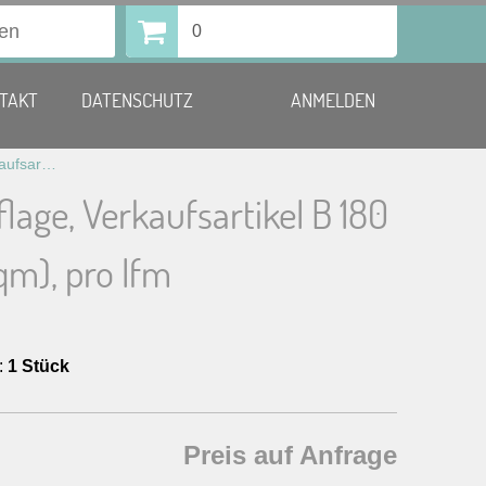
0
TAKT
DATENSCHUTZ
ANMELDEN
Molton Auflage, Verkaufsartikel B 180 cm, (110g/qm), pro lfm
lage, Verkaufsartikel B 180
qm), pro lfm
:
1 Stück
Preis auf Anfrage