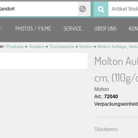
tandort
Suchen
nach:
TE
PHOTOS / FILME
SERVICE
ÜBER UNS
KON
ier:
»
»
»
»
Produkte
Textilien
Tischwäsche
Molton
Molton Auf
cm, (110g/
Molton
Art.:
72040
Verpackungseinheit
Stückpreis: