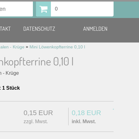
0
TAKT
DATENSCHUTZ
ANMELDEN
»
alen - Krüge
Mini Löwenkopfterrine 0,10 l
kopfterrine 0,10 l
n - Krüge
:
1 Stück
*
0,15 EUR
0,18 EUR
zzgl. Mwst.
inkl. Mwst.