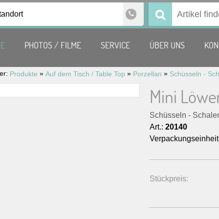
tandort
Suchen
nach:
TE
PHOTOS / FILME
SERVICE
ÜBER UNS
KON
ier:
»
»
»
Produkte
Auf dem Tisch / Table Top
Porzellan
Schüsseln - Sch
Mini Löwen
Schüsseln - Schale
Art.:
20140
Verpackungseinheit
Stückpreis: