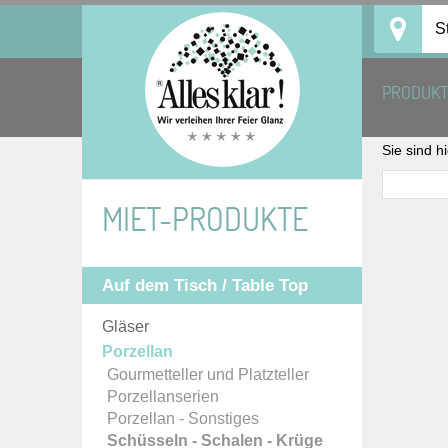
Skip
S
to
content
PRODUK
Sie sind h
MIET-PRODUKTE
Auf dem Tisch / Table Top
Gläser
Porzellan
Gourmetteller und Platzteller
Porzellanserien
Porzellan - Sonstiges
Schüsseln - Schalen - Krüge