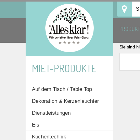
Skip
S
to
content
PRODUK
Sie sind h
MIET-PRODUKTE
Auf dem Tisch / Table Top
Dekoration & Kerzenleuchter
Dienstleistungen
Eis
Küchentechnik