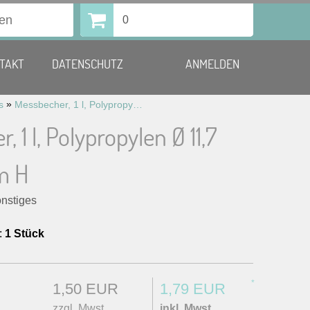
0
TAKT
DATENSCHUTZ
ANMELDEN
»
s
Messbecher, 1 l, Polypropylen Ø 11,7 cm, 16,5 cm H
 1 l, Polypropylen Ø 11,7
m H
onstiges
:
1 Stück
*
1,50 EUR
1,79 EUR
zzgl. Mwst.
inkl. Mwst.