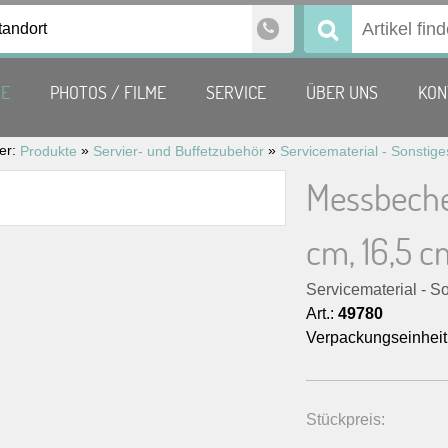
tandort
Suchen
nach:
TE
PHOTOS / FILME
SERVICE
ÜBER UNS
KON
ier:
»
»
Produkte
Servier- und Buffetzubehör
Servicematerial - Sonstige
Messbecher,
cm, 16,5 c
Servicematerial - S
Art.:
49780
Verpackungseinheit
Stückpreis: