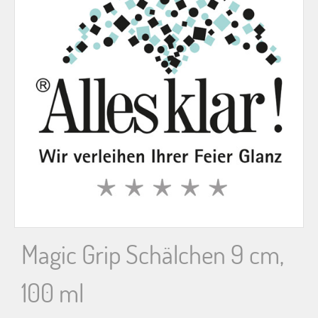
n
n
a
c
h
:
Magic Grip Schälchen 9 cm,
100 ml