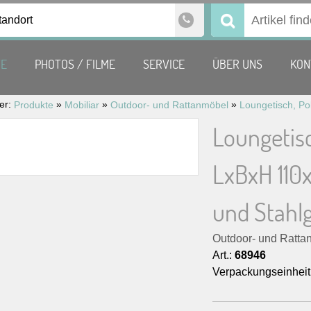
tandort
Suchen
nach:
TE
PHOTOS / FILME
SERVICE
ÜBER UNS
KON
ier:
»
»
»
Produkte
Mobiliar
Outdoor- und Rattanmöbel
Loungetisc
LxBxH 110x
und Stahlg
Outdoor- und Ratta
Art.:
68946
Verpackungseinheit