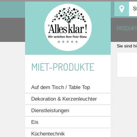
Skip
S
to
content
PRODUK
Sie sind h
MIET-PRODUKTE
Auf dem Tisch / Table Top
Dekoration & Kerzenleuchter
Dienstleistungen
Eis
Küchentechnik