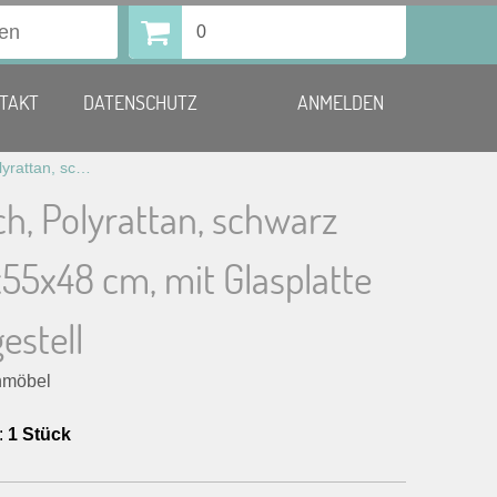
0
TAKT
DATENSCHUTZ
ANMELDEN
Loungetisch, Polyrattan, schwarz LxBxH 110x55x48 cm, mit Glasplatte und Stahlgestell
h, Polyrattan, schwarz
55x48 cm, mit Glasplatte
estell
nmöbel
:
1 Stück