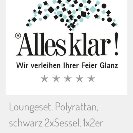
n
n
a
c
h
:
Loungeset, Polyrattan,
schwarz 2xSessel, 1x2er