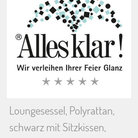
n
n
a
c
h
:
Loungesessel, Polyrattan,
schwarz mit Sitzkissen,