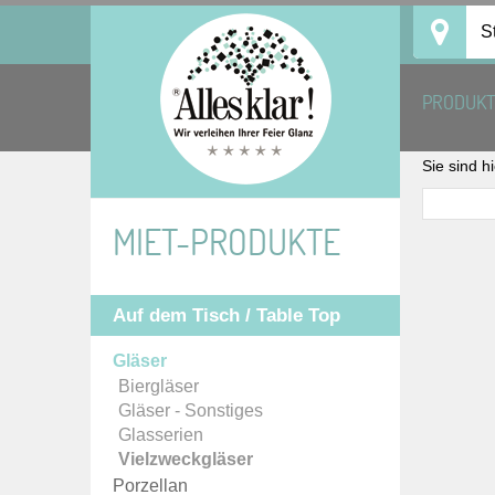
Skip
S
to
content
PRODUK
Sie sind h
MIET-PRODUKTE
Auf dem Tisch / Table Top
Gläser
Biergläser
Gläser - Sonstiges
Glasserien
Vielzweckgläser
Porzellan