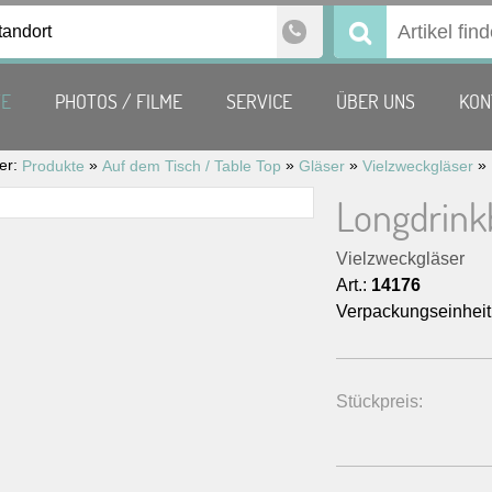
tandort
Suchen
nach:
TE
PHOTOS / FILME
SERVICE
ÜBER UNS
KON
ier:
»
»
»
»
Produkte
Auf dem Tisch / Table Top
Gläser
Vielzweckgläser
Longdrink
Vielzweckgläser
Art.:
14176
Verpackungseinheit
Stückpreis: