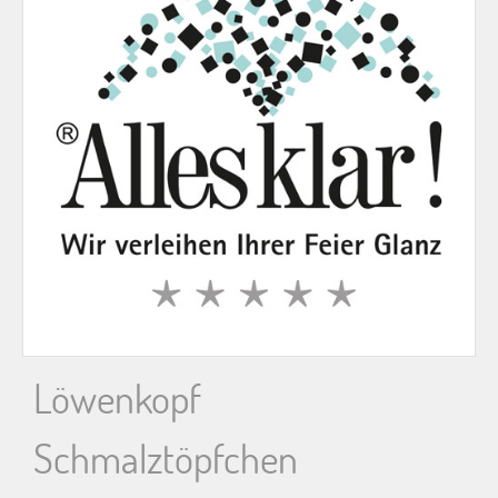
n
n
a
c
h
:
Löwenkopf
Schmalztöpfchen