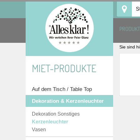
Skip
S
to
content
PRODUK
Sie sind h
MIET-PRODUKTE
Auf dem Tisch / Table Top
Dekoration & Kerzenleuchter
Dekoration Sonstiges
Kerzenleuchter
Vasen