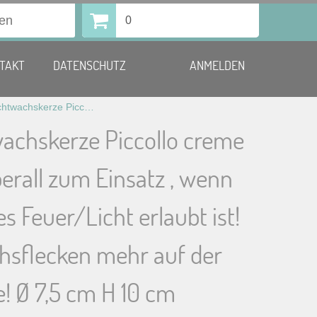
0
TAKT
DATENSCHUTZ
ANMELDEN
LED Echtwachskerze Piccollo creme Kommt überall zum Einsatz , wenn kein offenes Feuer/Licht erlaubt ist! Keine Wachsflecken mehr auf der Tischdecke! Ø 7,5 cm H 10 cm
achskerze Piccollo creme
rall zum Einsatz , wenn
es Feuer/Licht erlaubt ist!
hsflecken mehr auf der
! Ø 7,5 cm H 10 cm