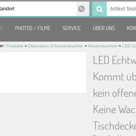
tandort
Suchen
nach:
TE
PHOTOS / FILME
SERVICE
ÜBER UNS
KON
ier:
»
»
»
Produkte
Dekoration & Kerzenleuchter
Kerzenleuchter
LED Echtw
Kommt übe
kein offen
Keine Wac
Tischdecke