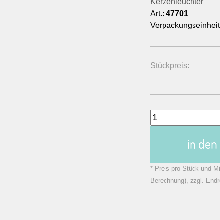
Kerzenleuchter
Art.:
47701
Verpackungseinheit
Stückpreis:
in de
* Preis pro Stück und Mi
Berechnung), zzgl. Endr