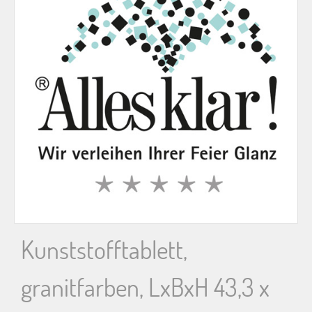
n
n
a
c
h
:
Kunststofftablett,
granitfarben, LxBxH 43,3 x