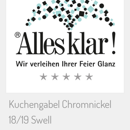
n
n
a
c
h
:
Kuchengabel Chromnickel
18/19 Swell