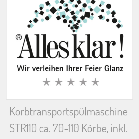
n
n
a
c
h
:
Korbtransportspülmaschine
STR110 ca. 70-110 Körbe, inkl.