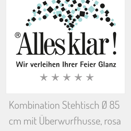
n
n
a
c
h
:
Kombination Stehtisch Ø 85
cm mit Überwurfhusse, rosa