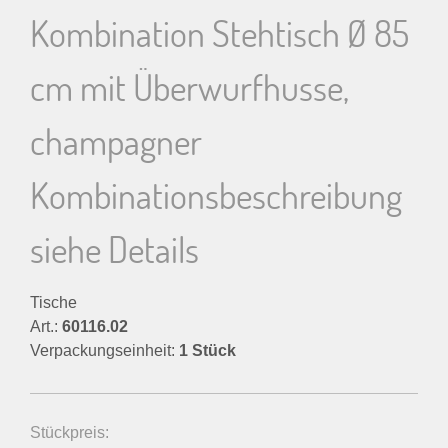
Kombination Stehtisch Ø 85
n
n
cm mit Überwurfhusse,
a
champagner
c
Kombinationsbeschreibung
h
siehe Details
:
Tische
Art.:
60116.02
Verpackungseinheit:
1 Stück
Stückpreis: