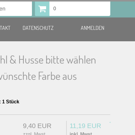
0
TAKT
DATENSCHUTZ
ANMELDEN
hl & Husse bitte wählen
wünschte Farbe aus
:
1 Stück
*
9,40 EUR
11,19 EUR
zzgl. Mwst.
inkl. Mwst.