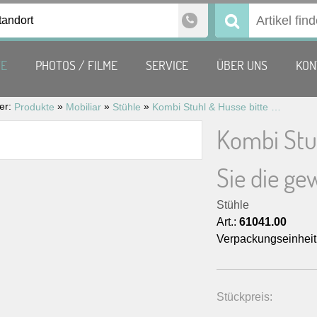
tandort
Suchen
nach:
TE
PHOTOS / FILME
SERVICE
ÜBER UNS
KON
ier:
»
»
»
Produkte
Mobiliar
Stühle
Kombi Stuhl & Husse bitte wählen Sie die gewünschte Farbe aus
Kombi Stu
Sie die ge
Stühle
Art.:
61041.00
Verpackungseinheit
Stückpreis: