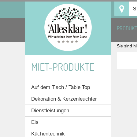
Skip
S
to
content
PRODUK
Sie sind h
MIET-PRODUKTE
Auf dem Tisch / Table Top
Dekoration & Kerzenleuchter
Dienstleistungen
Eis
Küchentechnik