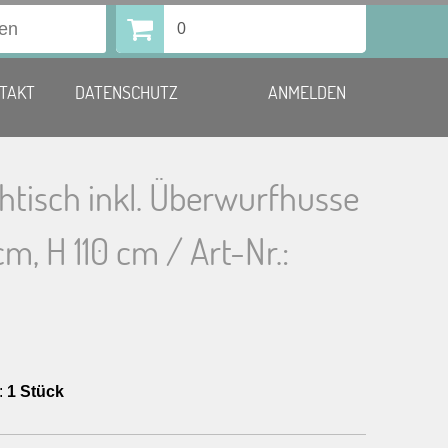
0
TAKT
DATENSCHUTZ
ANMELDEN
htisch inkl. Überwurfhusse
cm, H 110 cm / Art-Nr.:
:
1 Stück