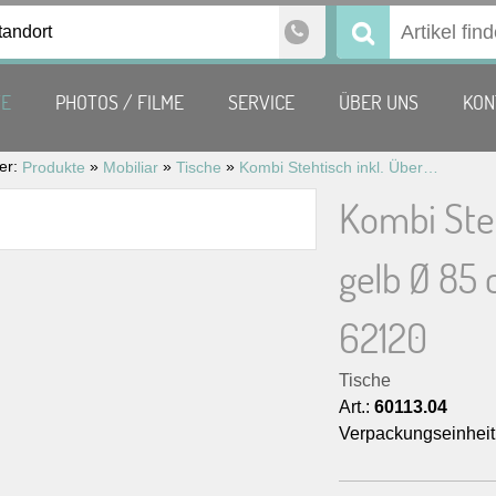
tandort
Suchen
nach:
TE
PHOTOS / FILME
SERVICE
ÜBER UNS
KON
ier:
»
»
»
Produkte
Mobiliar
Tische
Kombi Stehtisch inkl. Überwurfhusse gelb Ø 85 cm, H 110 cm / Art-Nr.: 62120
Kombi Ste
gelb Ø 85 
62120
Tische
Art.:
60113.04
Verpackungseinheit