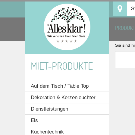
Skip
S
to
content
PRODUK
Sie sind h
MIET-PRODUKTE
Auf dem Tisch / Table Top
Dekoration & Kerzenleuchter
Dienstleistungen
Eis
Küchentechnik