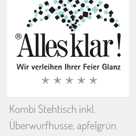
n
n
a
c
h
:
Kombi Stehtisch inkl.
Überwurfhusse, apfelgrün