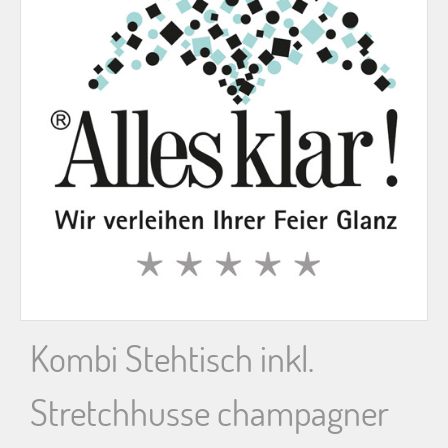
n
n
a
c
h
:
Kombi Stehtisch inkl.
Stretchhusse champagner