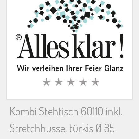
n
n
a
c
h
:
Kombi Stehtisch 60110 inkl.
Stretchhusse, türkis Ø 85