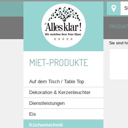
Skip
S
to
content
PRODUK
Sie sind h
MIET-PRODUKTE
Auf dem Tisch / Table Top
Dekoration & Kerzenleuchter
Dienstleistungen
Eis
Küchentechnik