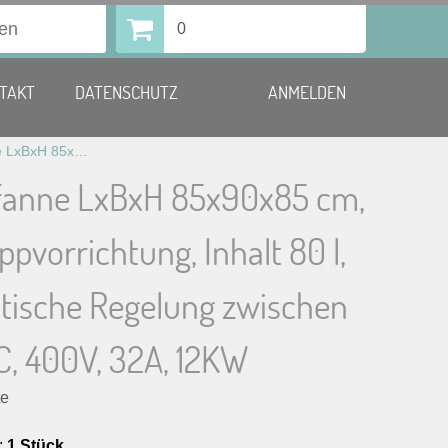
0
TAKT
DATENSCHUTZ
ANMELDEN
Kippbratpfanne LxBxH 85x90x85 cm, Handradkippvorrichtung, Inhalt 80 l, thermostatische Regelung zwischen 50-200 ° C, 400V, 32A, 12KW
fanne LxBxH 85x90x85 cm,
pvorrichtung, Inhalt 80 l,
tische Regelung zwischen
C, 400V, 32A, 12KW
te
:
1 Stück