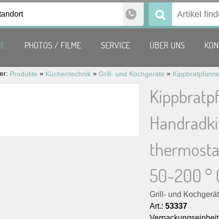
tandort
Suchen
nach:
TE
PHOTOS / FILME
SERVICE
ÜBER UNS
KON
ier:
»
»
»
Produkte
Küchentechnik
Grill- und Kochgeräte
Kippbratp
Handradkip
thermosta
50-200 ° 
Grill- und Kochgerä
Art.:
53337
Verpackungseinheit