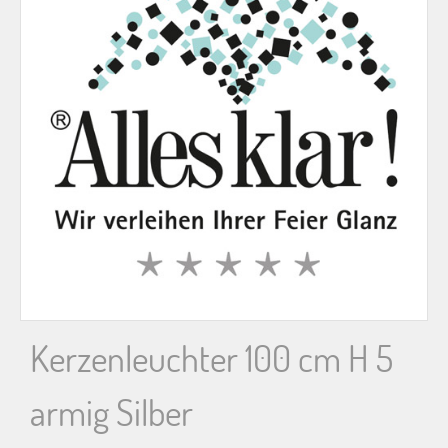
n
n
a
c
h
:
Kerzenleuchter 100 cm H 5
armig Silber