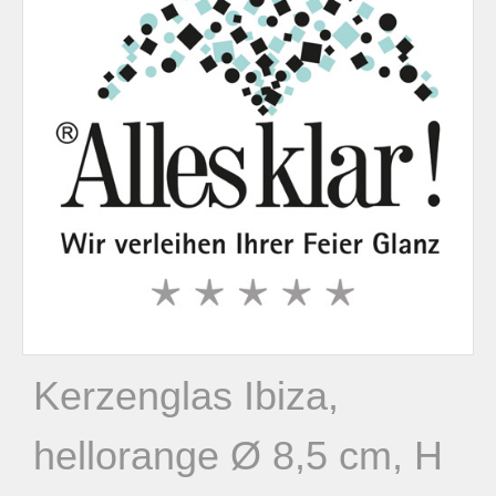
n
n
a
c
h
:
Kerzenglas Ibiza,
hellorange Ø 8,5 cm, H