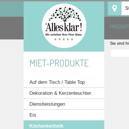
Skip
S
to
content
PRODUK
Sie sind h
MIET-PRODUKTE
Auf dem Tisch / Table Top
Dekoration & Kerzenleuchter
Dienstleistungen
Eis
Küchentechnik