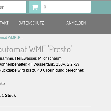
0
TAKT
DATENSCHUTZ
ANMELDEN
Kaffeevollautomat WMF ‚Presto‘
lautomat WMF 'Presto'
ogramme, Heißwasser, Milchschaum,
Bohnenbehälter, 4 l Wassertank, 230V, 2,2 kW
Rückgabe wird bis zu 40 € Reinigung berechnet)
nke
:
1 Stück