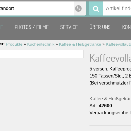
tandort
Suchen
nach:
TE
PHOTOS / FILME
SERVICE
ÜBER UNS
KON
ier:
»
»
»
Produkte
Küchentechnik
Kaffee & Heißgetränke
Kaffeevol
5 versch. Kaffeepr
150 Tassen/Std., 2 
(Bei verschmutzter 
Kaffee & Heißgeträ
Art.:
42600
Verpackungseinheit