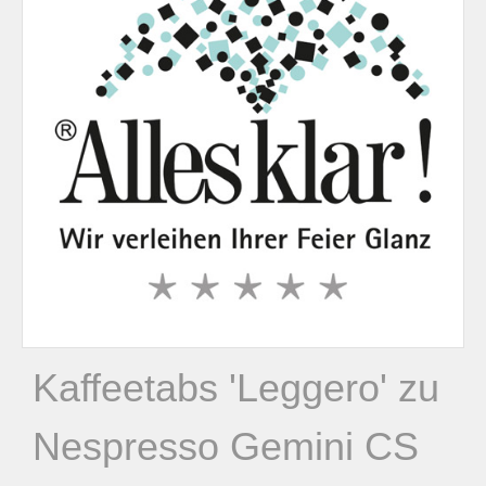
n
n
a
c
h
:
Kaffeetabs 'Leggero' zu
Nespresso Gemini CS