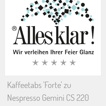
n
n
a
c
h
:
Kaffeetabs 'Forte' zu
Nespresso Gemini CS 220