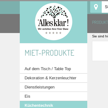
Skip
S
to
content
PRODUK
Sie sind h
MIET-PRODUKTE
Auf dem Tisch / Table Top
Dekoration & Kerzenleuchter
Dienstleistungen
Eis
Küchentechnik