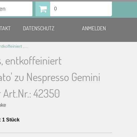
0
TAKT
DATENSCHUTZ
ANMELDEN
Kaffeetabs, entkoffeiniert ‚Decaffeinato‘ zu Nespresso Gemini CS 220 für Art.Nr.: 42350
, entkoffeiniert
ato' zu Nespresso Gemini
 Art.Nr.: 42350
nke
:
1 Stück