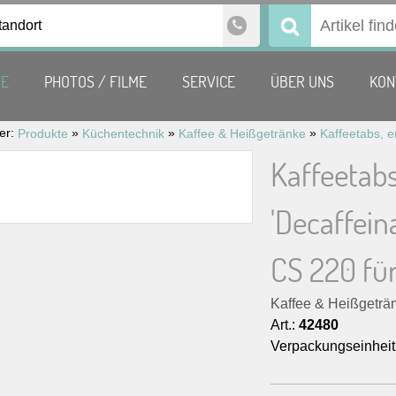
tandort
Suchen
nach:
TE
PHOTOS / FILME
SERVICE
ÜBER UNS
KON
ier:
»
»
»
Produkte
Küchentechnik
Kaffee & Heißgetränke
Kaffeetabs
'Decaffein
CS 220 für
Kaffee & Heißgeträ
Art.:
42480
Verpackungseinheit