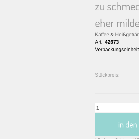
zu schmeck
eher milde
Kaffee & Heißgeträ
Art.:
42673
Verpackungseinheit
Stückpreis:
in de