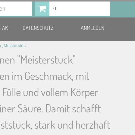
0
TAKT
DATENSCHUTZ
ANMELDEN
Kaffeebohnen „Meisterstück“ Ausgewogen im Geschmack, mit mondäner Fülle und vollem Körper bei sehr feiner Säure. Damit schafft er das Kunststück, stark und herzhaft zu schmecken und gleichzeitig ein eher milder Kaffee zu sein.
nen "Meisterstück"
n im Geschmack, mit
Fülle und vollem Körper
einer Säure. Damit schafft
ststück, stark und herzhaft