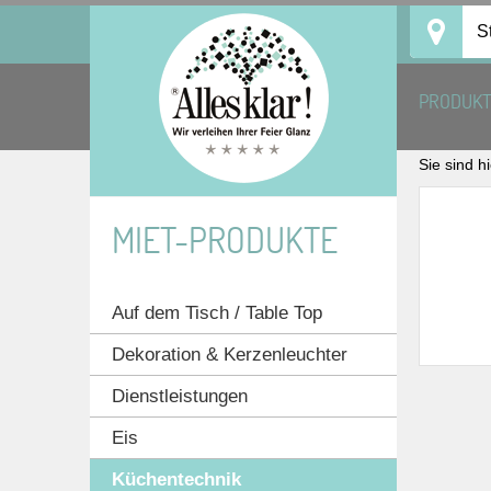
Skip
S
to
content
PRODUK
Sie sind h
MIET-PRODUKTE
Auf dem Tisch / Table Top
Dekoration & Kerzenleuchter
Dienstleistungen
Eis
Küchentechnik