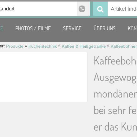
tandort
Suchen
nach:
TE
PHOTOS / FILME
SERVICE
ÜBER UNS
KON
ier:
»
»
»
Produkte
Küchentechnik
Kaffee & Heißgetränke
Kaffeeboh
Ausgewoge
mondäner 
bei sehr f
er das Kun