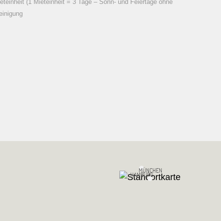
eteinheit (1 Mieteinheit = 3 Tage – Sonn- und Feiertage ohne
einigung
MÜNCHEN
HAMBURG