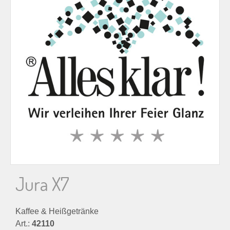
n
n
a
c
h
:
Jura X7
Kaffee & Heißgetränke
Art.:
42110