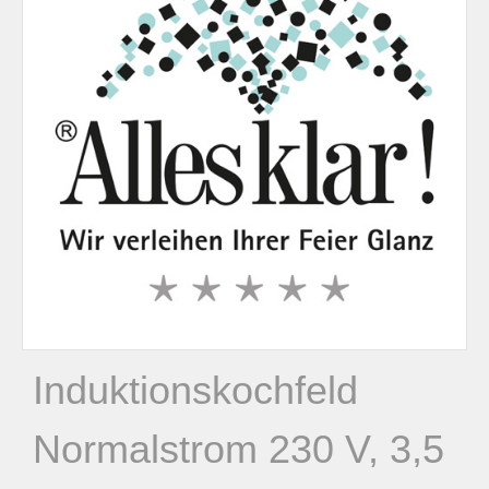
n
n
a
c
h
:
Induktionskochfeld
Normalstrom 230 V, 3,5