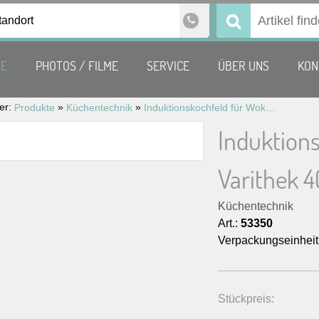
tandort
Suchen
nach:
TE
PHOTOS / FILME
SERVICE
ÜBER UNS
KON
ier:
»
»
Produkte
Küchentechnik
Induktionskochfeld für Wokpfanne, Varithek 400V, 5KW
Induktion
Varithek 
Küchentechnik
Art.:
53350
Verpackungseinheit
Stückpreis: