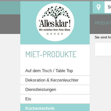
Skip
S
to
content
PRODUK
Sie sind h
MIET-PRODUKTE
Auf dem Tisch / Table Top
Dekoration & Kerzenleuchter
Dienstleistungen
Eis
Küchentechnik