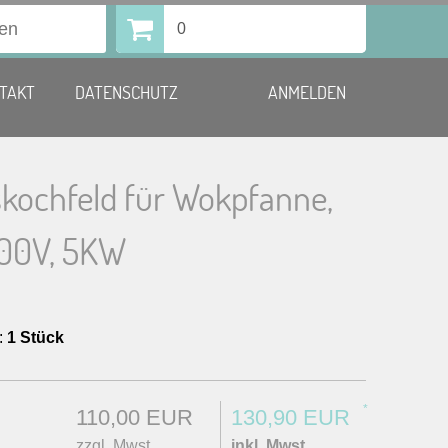
0
TAKT
DATENSCHUTZ
ANMELDEN
skochfeld für Wokpfanne,
400V, 5KW
:
1 Stück
*
110,00 EUR
130,90 EUR
zzgl. Mwst.
inkl. Mwst.