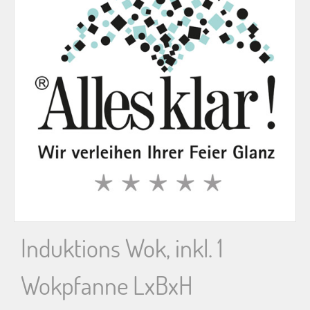
n
n
a
c
h
:
Induktions Wok, inkl. 1
Wokpfanne LxBxH