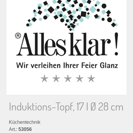
n
n
a
c
h
:
Induktions-Topf, 17 l Ø 28 cm
Küchentechnik
Art.:
53056