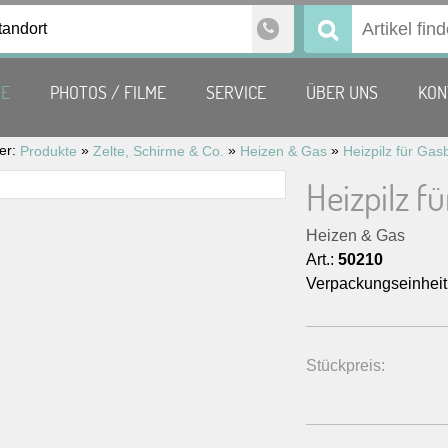
tandort
Suchen
nach:
TE
PHOTOS / FILME
SERVICE
ÜBER UNS
KON
ier:
»
»
»
Produkte
Zelte, Schirme & Co.
Heizen & Gas
Heizpilz f
Heizen & Gas
Art.:
50210
Verpackungseinheit
Stückpreis: