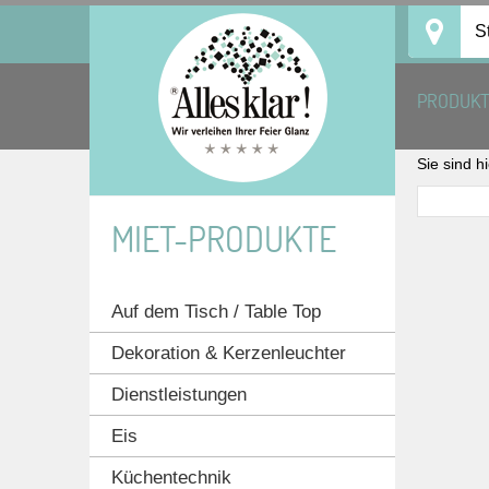
Skip
S
to
content
PRODUK
Sie sind h
MIET-PRODUKTE
Auf dem Tisch / Table Top
Dekoration & Kerzenleuchter
Dienstleistungen
Eis
Küchentechnik