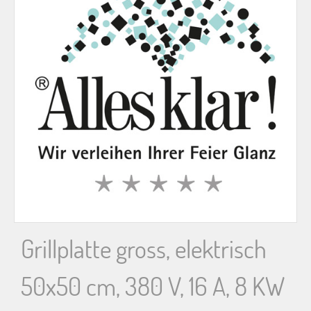
n
n
a
c
h
:
Grillplatte gross, elektrisch
50x50 cm, 380 V, 16 A, 8 KW