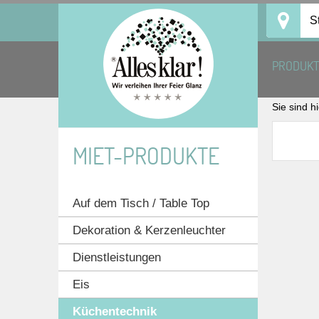
Skip
S
to
content
PRODUK
Sie sind h
MIET-PRODUKTE
Auf dem Tisch / Table Top
Dekoration & Kerzenleuchter
Dienstleistungen
Eis
Küchentechnik