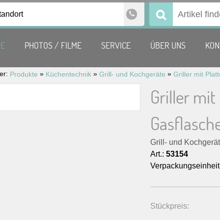
tandort
Suchen
nach:
TE
PHOTOS / FILME
SERVICE
ÜBER UNS
KON
ier:
»
»
»
Produkte
Küchentechnik
Grill- und Kochgeräte
Griller mi
Gasflasch
Grill- und Kochgerä
Art.:
53154
Verpackungseinheit
Stückpreis: