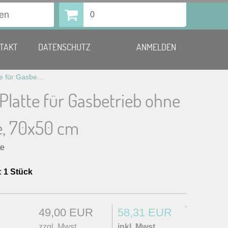
0
TAKT
DATENSCHUTZ
ANMELDEN
Griller mit Platte für Gasbetrieb ohne Gasflasche, 70×50 cm
t Platte für Gasbetrieb ohne
e, 70x50 cm
te
:
1 Stück
*
49,00 EUR
58,31 EUR
zzgl. Mwst.
inkl. Mwst.