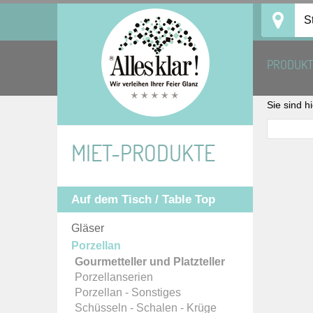
Skip
S
to
content
PRODUK
Sie sind h
MIET-PRODUKTE
Auf dem Tisch / Table Top
Gläser
Porzellan
Gourmetteller und Platzteller
Porzellanserien
Porzellan - Sonstiges
Schüsseln - Schalen - Krüge