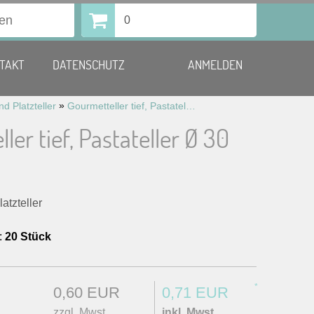
0
TAKT
DATENSCHUTZ
ANMELDEN
»
d Platzteller
Gourmetteller tief, Pastateller Ø 30 cm
ler tief, Pastateller Ø 30
atzteller
:
20 Stück
*
0,60 EUR
0,71 EUR
zzgl. Mwst.
inkl. Mwst.