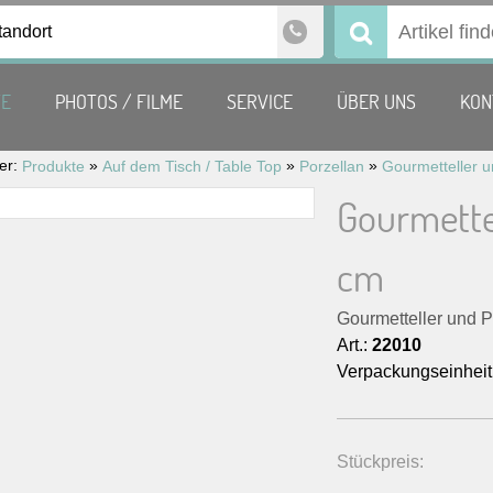
tandort
Suchen
nach:
TE
PHOTOS / FILME
SERVICE
ÜBER UNS
KON
ier:
»
»
»
Produkte
Auf dem Tisch / Table Top
Porzellan
Gourmetteller un
Gourmettel
cm
Gourmetteller und Pl
Art.:
22010
Verpackungseinheit
Stückpreis: