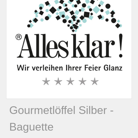
n
n
a
c
h
:
Gourmetlöffel Silber -
Baguette