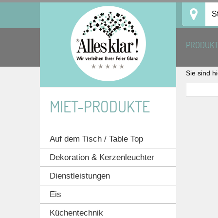
Skip
S
to
content
PRODUK
Sie sind h
MIET-PRODUKTE
Auf dem Tisch / Table Top
Dekoration & Kerzenleuchter
Dienstleistungen
Eis
Küchentechnik