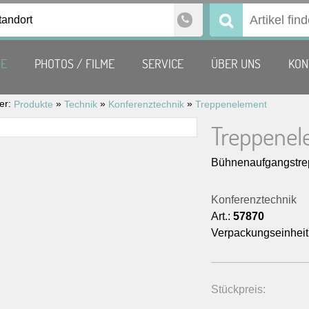
tandort
Suchen
nach:
TE
PHOTOS / FILME
SERVICE
ÜBER UNS
KON
ier:
»
»
»
Produkte
Technik
Konferenztechnik
Treppenelement
Treppene
Bühnenaufgangstre
Konferenztechnik
Art.:
57870
Verpackungseinheit
Stückpreis: