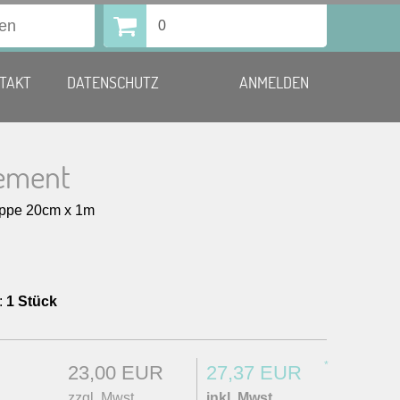
0
TAKT
DATENSCHUTZ
ANMELDEN
lement
ppe 20cm x 1m
:
1 Stück
*
23,00 EUR
27,37 EUR
zzgl. Mwst.
inkl. Mwst.