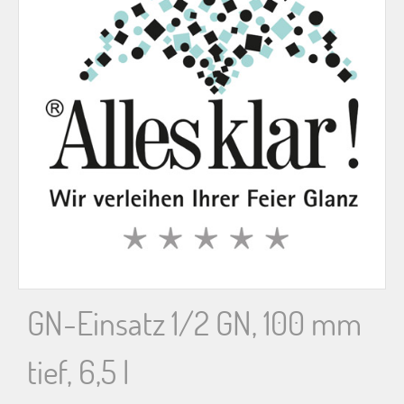
n
n
a
c
h
:
GN-Einsatz 1/2 GN, 100 mm
tief, 6,5 l