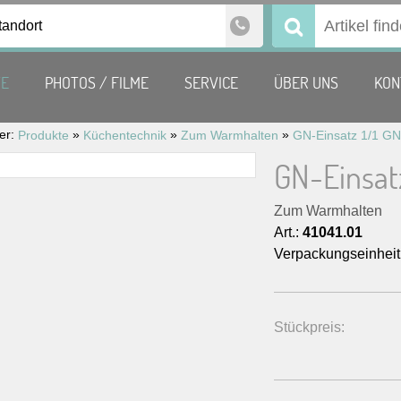
tandort
Suchen
nach:
TE
PHOTOS / FILME
SERVICE
ÜBER UNS
KON
ier:
»
»
»
Produkte
Küchentechnik
Zum Warmhalten
GN-Einsatz 1/1 GN,
GN-Einsatz
Zum Warmhalten
Art.:
41041.01
Verpackungseinheit
Stückpreis: