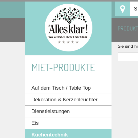
Skip
S
to
content
PRODUK
Sie sind h
MIET-PRODUKTE
Auf dem Tisch / Table Top
Dekoration & Kerzenleuchter
Dienstleistungen
Eis
Küchentechnik